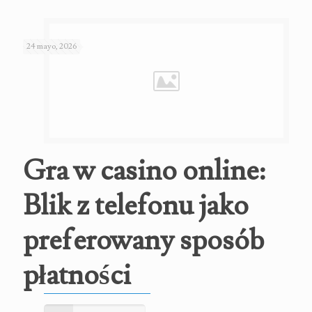
24 mayo, 2026
Gra w casino online:
Blik z telefonu jako
preferowany sposób
płatności