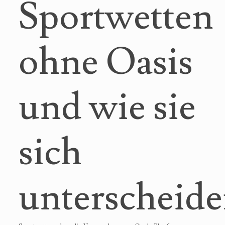
Sportwetten
ohne Oasis
und wie sie
sich
unterscheide