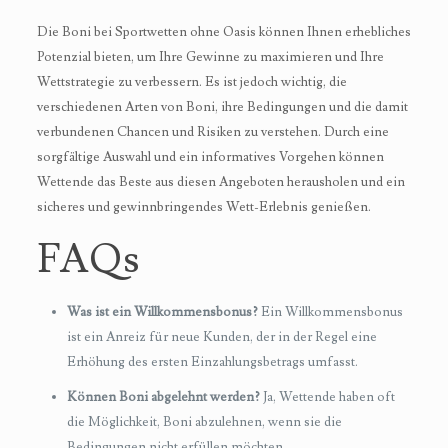
Die Boni bei Sportwetten ohne Oasis können Ihnen erhebliches
Potenzial bieten, um Ihre Gewinne zu maximieren und Ihre
Wettstrategie zu verbessern. Es ist jedoch wichtig, die
verschiedenen Arten von Boni, ihre Bedingungen und die damit
verbundenen Chancen und Risiken zu verstehen. Durch eine
sorgfältige Auswahl und ein informatives Vorgehen können
Wettende das Beste aus diesen Angeboten herausholen und ein
sicheres und gewinnbringendes Wett-Erlebnis genießen.
FAQs
Was ist ein Willkommensbonus?
Ein Willkommensbonus
ist ein Anreiz für neue Kunden, der in der Regel eine
Erhöhung des ersten Einzahlungsbetrags umfasst.
Können Boni abgelehnt werden?
Ja, Wettende haben oft
die Möglichkeit, Boni abzulehnen, wenn sie die
Bedingungen nicht erfüllen möchten.