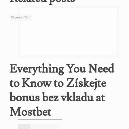
19 junio, 2026
Everything You Need
to Know to Získejte
bonus bez vkladu at
Mostbet