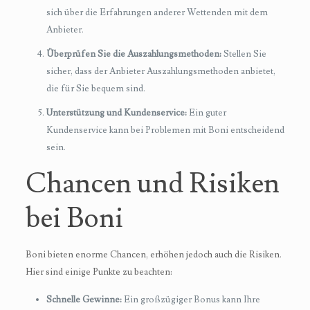
sich über die Erfahrungen anderer Wettenden mit dem
Anbieter.
Überprüfen Sie die Auszahlungsmethoden:
Stellen Sie
sicher, dass der Anbieter Auszahlungsmethoden anbietet,
die für Sie bequem sind.
Unterstützung und Kundenservice:
Ein guter
Kundenservice kann bei Problemen mit Boni entscheidend
sein.
Chancen und Risiken
bei Boni
Boni bieten enorme Chancen, erhöhen jedoch auch die Risiken.
Hier sind einige Punkte zu beachten:
Schnelle Gewinne:
Ein großzügiger Bonus kann Ihre