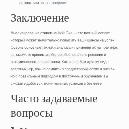
оставаться на шаг впереди.
Заключение
Анализирование ставок на 1win Bet — это важный аспект,
который может значительно повысить ваши шансы на успех.
Освоив основные техники анализа и применив их на практике,
вы сможете принимать более обоснованные решения и
оптимизировать свои ставки. Как и в любом другом виде
азартных игр, важно помнить о предосторожностях и рисках,
но с правильным подходом и постоянным обучением вы
сможете добиться значительных успехов в беттинге.
Часто задаваемые
вопросы