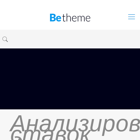
Анализиро
ставок