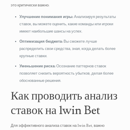
это критически важно:
Улучшение понимания игры:
Анализируя результаты
ставок, вы можете оценить, какие команды или игроки
имеют наибольшие шансы на успех.
Оптимизация бюджета:
Вы сможете лучше
распределить свои средства, зная, когда делать более
крупные ставки.
Уменьшение риска:
Осознание паттернов ставок
позволяет снизить вероятность убытков, делая более
обоснованные решения.
Как проводить анализ
ставок на 1win Bet
Для эффективного анализа ставок на 1win Bet, важно