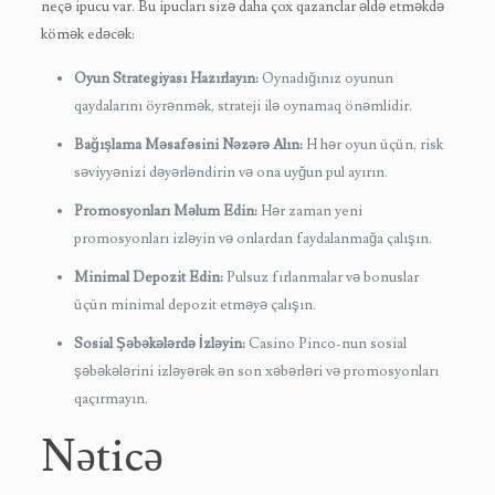
neçə ipucu var. Bu ipucları sizə daha çox qazanclar əldə etməkdə
kömək edəcək:
Oyun Strategiyası Hazırlayın:
Oynadığınız oyunun
qaydalarını öyrənmək, strateji ilə oynamaq önəmlidir.
Bağışlama Məsafəsini Nəzərə Alın:
H hər oyun üçün, risk
səviyyənizi dəyərləndirin və ona uyğun pul ayırın.
Promosyonları Məlum Edin:
Hər zaman yeni
promosyonları izləyin və onlardan faydalanmağa çalışın.
Minimal Depozit Edin:
Pulsuz fırlanmalar və bonuslar
üçün minimal depozit etməyə çalışın.
Sosial Şəbəkələrdə İzləyin:
Casino Pinco-nun sosial
şəbəkələrini izləyərək ən son xəbərləri və promosyonları
qaçırmayın.
Nəticə