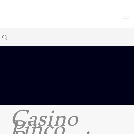
Casino
Pinco