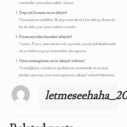
vasitəsilə oyunçulara təklif olunur.
Depozit bonusu necə işləyir?
Oyunçuların etdikləri ilk depozitə əlavə faiz tətbiq olunur ki,
bu da daha çox oyun imkanı yaradır.
Promosyonları haradan izləyim?
Casino Pinco-nun rəsmi veb saytında, sosial şəbəkələrində
və ya elektron poçt üzərindən alacaqsınız.
Oyun strategiyamı necə inkişaf etdirim?
Oynadığınız oyunların qaydalarını öyrənərək və strateji
planlar quraraq oyun strategiyanızı inkişaf etdirə bilərsiniz.
letmeseehaha_2