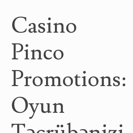
Casino
Pinco
Promotions:
Oyun
Təcrübənizi