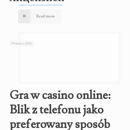
Read more
24 mayo, 2026
Gra w casino online:
Blik z telefonu jako
preferowany sposób