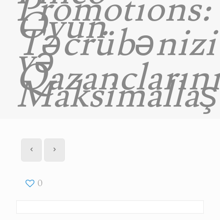
Promotions:
Oyun
Təcrübənizi
və
Qazanclarını
Maksimallaş
0