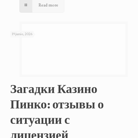
Read more
19 junio, 2026
Загадки Казино
Пинко: отзывы о
ситуации с
лицензией