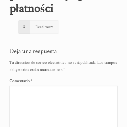
płatności
Read more
Deja una respuesta
Tu dirección de correo electrónico no será publicada.
Los campos
obligatorios están marcados con
*
Comentario
*