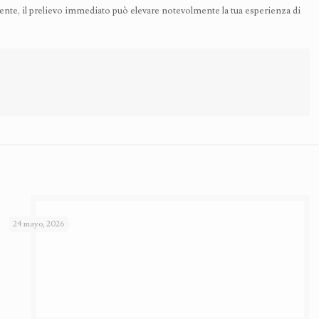
mente, il prelievo immediato può elevare notevolmente la tua esperienza di
24 mayo, 2026