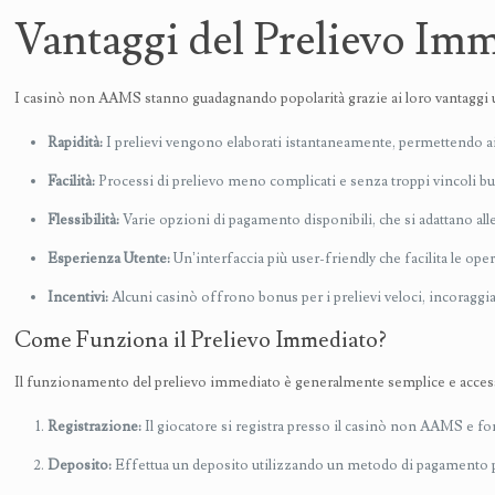
Vantaggi del Prelievo I
I casinò non AAMS stanno guadagnando popolarità grazie ai loro vantaggi uni
Rapidità:
I prelievi vengono elaborati istantaneamente, permettendo ai g
Facilità:
Processi di prelievo meno complicati e senza troppi vincoli bur
Flessibilità:
Varie opzioni di pagamento disponibili, che si adattano all
Esperienza Utente:
Un’interfaccia più user-friendly che facilita le oper
Incentivi:
Alcuni casinò offrono bonus per i prelievi veloci, incoraggian
Come Funziona il Prelievo Immediato?
Il funzionamento del prelievo immediato è generalmente semplice e accessi
Registrazione:
Il giocatore si registra presso il casinò non AAMS e fo
Deposito:
Effettua un deposito utilizzando un metodo di pagamento p