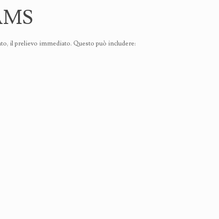
AAMS
ato, il prelievo immediato. Questo può includere: