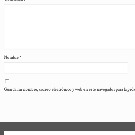
Nombre
*
Guarda mi nombre, correo electrónico y web en este navegador para la pr