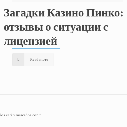
Загадки Казино Пинко:
отзывы о ситуации с
лицензией
Read more
rios están marcados con
*