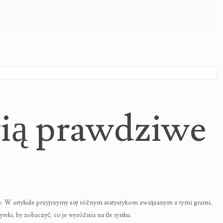
ią prawdziwe
czy. W artykule przyjrzymy się różnym statystykom związanym z tymi grami,
ki, by zobaczyć, co je wyróżnia na tle rynku.