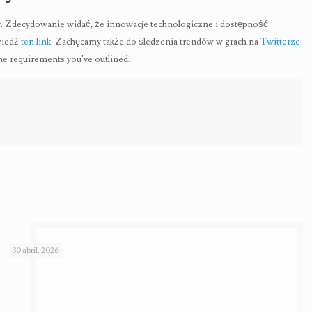
zy. Zdecydowanie widać, że innowacje technologiczne i dostępność
dwiedź
ten link
. Zachęcamy także do śledzenia trendów w grach na
Twitterze
he requirements you’ve outlined.
30 abril, 2026