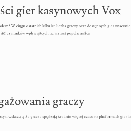
ści gier kasynowych Vox
dem? W ciągu ostatnich kilku lat, liczba graczy oraz dostępnych gier znacznie w
 pięć czynników wpływających na wzrost popularności:
ngażowania graczy
yki wskazują, że gracze spędzają średnio więcej czasu na platformach gier ka