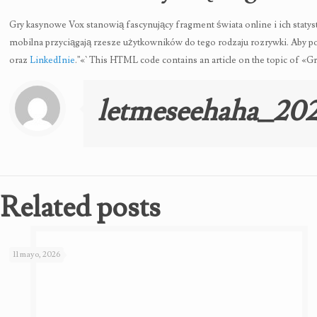
Gry kasynowe Vox stanowią fascynujący fragment świata online i ich stat
mobilna przyciągają rzesze użytkowników do tego rodzaju rozrywki. Aby p
oraz
LinkedInie
.”«` This HTML code contains an article on the topic of «
letmeseehaha_20
Related posts
11 mayo, 2026