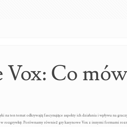
 Vox: Co mów
yki na ten temat odkrywają fascynujące aspekty ich działania i wpływu na gra
się w rozgrywkę. Porównamy również gry kasynowe Vox z innymi formami rozryw