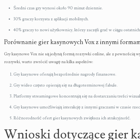
Średni czas gry wynosi około 90 minut dziennie.
30% graczy korzysta z aplikacji mobilnych.
40% graczy to nowi użytkownicy, którzy zaczęli grać w ciągu ostatnich
Porównanie gier kasynowych Vox z innymi formam
Gry kasynowe Vox nie są jedyną formą rozrywki online, ale z pewnością wy
rozrywki, warto zwrócić uwagę na kilka aspektów:
Gry kasynowe oferują bezpośrednie nagrody finansowe.
Gry wideo często opierają się na długoterminowej fabule.
Platformy streamingowe koncentrują się na dostarczaniu treści wizua
Gry kasynowe umożliwiają interakcję z innymi graczami w czasie rze
Różnorodność ofert gier kasynowych zwiększa ich atrakcyjność.
Wnioski dotyczące gier k