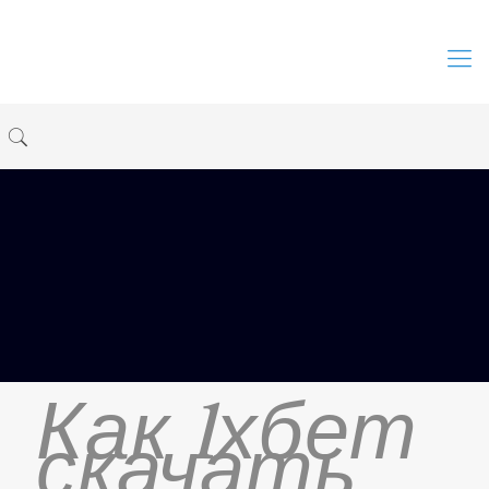
Как 1хбет
скачать