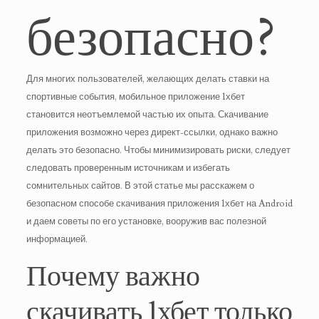
безопасно?
Для многих пользователей, желающих делать ставки на
спортивные события, мобильное приложение 1хбет
становится неотъемлемой частью их опыта. Скачивание
приложения возможно через директ-ссылки, однако важно
делать это безопасно. Чтобы минимизировать риски, следует
следовать проверенным источникам и избегать
сомнительных сайтов. В этой статье мы расскажем о
безопасном способе скачивания приложения 1хбет на Android
и даем советы по его установке, вооружив вас полезной
информацией.
Почему важно
скачивать 1хбет только