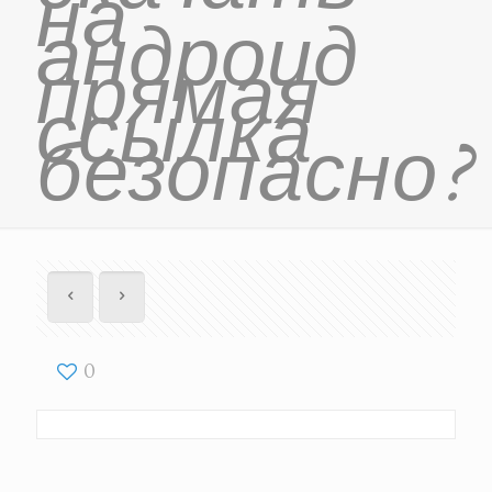
на
андроид
прямая
ссылка
безопасно?
0