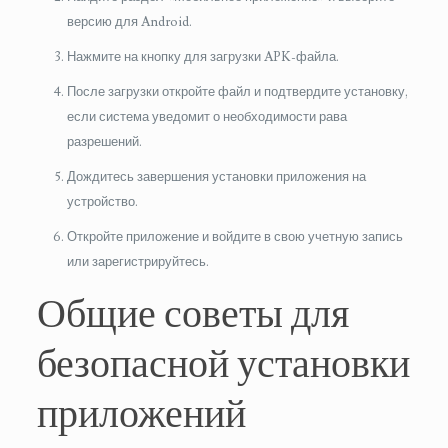
версию для Android.
Нажмите на кнопку для загрузки APK-файла.
После загрузки откройте файл и подтвердите установку,
если система уведомит о необходимости рава
разрешений.
Дождитесь завершения установки приложения на
устройство.
Откройте приложение и войдите в свою учетную запись
или зарегистрируйтесь.
Общие советы для
безопасной установки
приложений