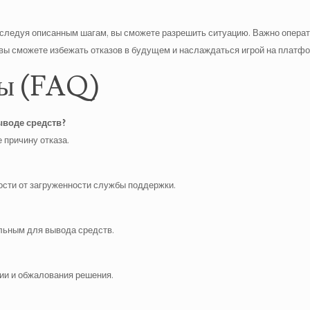
, следуя описанным шагам, вы сможете разрешить ситуацию. Важно опера
вы сможете избежать отказов в будущем и наслаждаться игрой на платфо
сы (FAQ)
выводе средств?
 причину отказа.
мости от загруженности службы поддержки.
льным для вывода средств.
ии и обжалования решения.