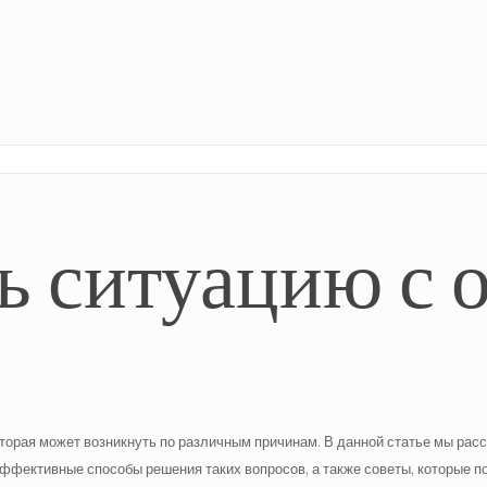
ь ситуацию с о
?
торая может возникнуть по различным причинам. В данной статье мы расс
эффективные способы решения таких вопросов, а также советы, которые п