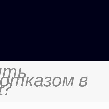
ить
 отказом в
t?