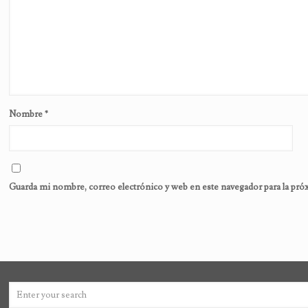
Nombre
*
Guarda mi nombre, correo electrónico y web en este navegador para la pr