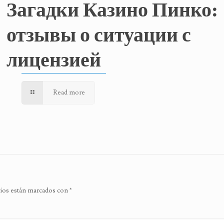
Загадки Казино Пинко:
отзывы о ситуации с
лицензией
Read more
rios están marcados con
*