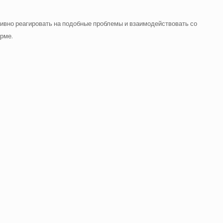
тивно реагировать на подобные проблемы и взаимодействовать со
рме.