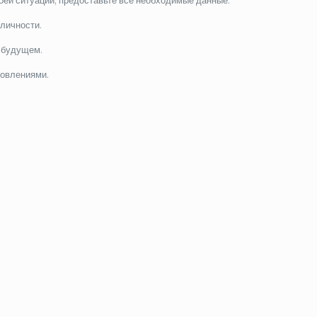
воей ситуации, предоставьте все необходимые данные.
личности.
в будущем.
новлениями.