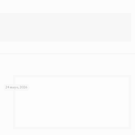
24 mayo, 2026