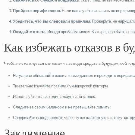
Свяжитесь со службой поддержки.
1xBet предлагает несколько с
Пройдите верификацию.
Если ваша учётная запись не верифици
Убедитесь, что вы следовали правилам.
Проверьте, не нарушал
Ожидайте ответа.
Иногда проблема может быть решена быстро, но 
Как избежать отказов в б
Чтобы не столкнуться с отказами в выводе средств в будущем, соблю
Регулярно обновляйте ваши личные данные и проходите верифика
Тщательно изучайте правила букмекерской конторы.
Используйте только один аккаунт для ставок.
Следите за своим балансом и не превышайте лимиты.
Совершайте вывод средств через ту же платежную систему, котор
Заключение