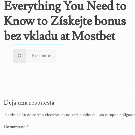
Everything You Need to
Know to Získejte bonus
bez vkladu at Mostbet
Read more
Deja una respuesta
Tu dirección de correo electrónico no será publicada.
Los campos obligato
Comentario
*