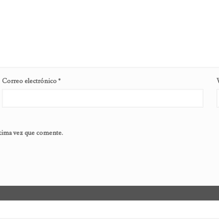
Correo electrónico
*
óxima vez que comente.