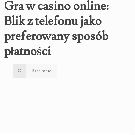
Gra w casino online:
Blik z telefonu jako
preferowany sposób
płatności
Read more