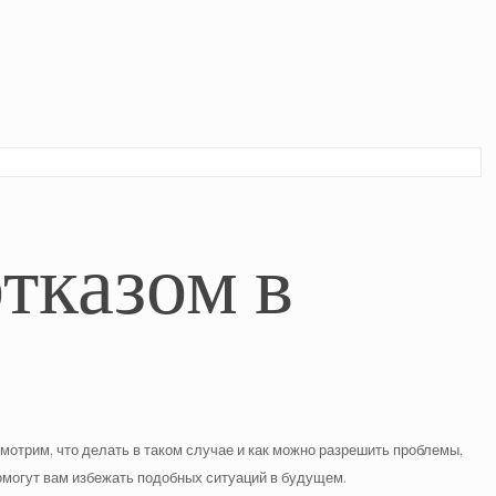
тказом в
мотрим, что делать в таком случае и как можно разрешить проблемы,
омогут вам избежать подобных ситуаций в будущем.