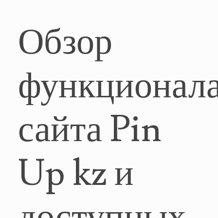
Обзор
функционал
сайта Pin
Up kz и
доступных