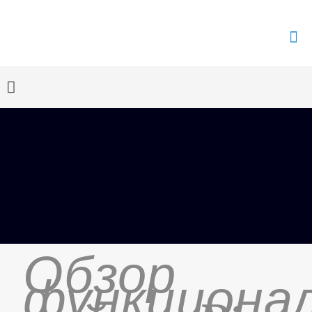
Обзор
функциона