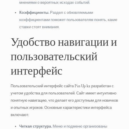
мнениями о вероятных исходах событий.
Коэффициенты.
Раздел с обновляемыми
коэффициентами поможет пользователям понять, какие
ставки стоят внимания.
Удобство навигации и
пользовательский
интерфейс
Пользовательский интерфейс сайта Pin Up kz разработан с
учетом удобства для пользователей. Сайт имеет интуитивно
понятную навигацию, что делает его доступным для новичков
и опытных игроков. Основные характеристики интерфейса
включают:
Четкая структура.
Меню и подменю организованы