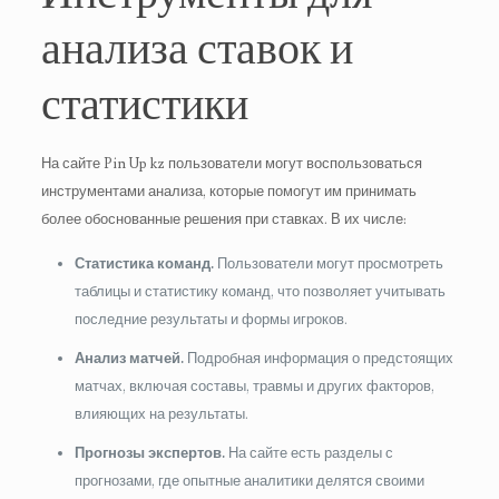
анализа ставок и
статистики
На сайте Pin Up kz пользователи могут воспользоваться
инструментами анализа, которые помогут им принимать
более обоснованные решения при ставках. В их числе:
Статистика команд.
Пользователи могут просмотреть
таблицы и статистику команд, что позволяет учитывать
последние результаты и формы игроков.
Анализ матчей.
Подробная информация о предстоящих
матчах, включая составы, травмы и других факторов,
влияющих на результаты.
Прогнозы экспертов.
На сайте есть разделы с
прогнозами, где опытные аналитики делятся своими