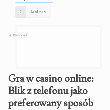
Read more
24 mayo, 2026
Gra w casino online:
Blik z telefonu jako
preferowany sposób