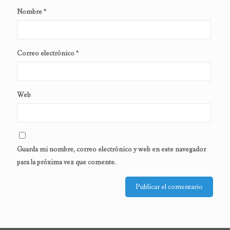
Nombre
*
Correo electrónico
*
Web
Guarda mi nombre, correo electrónico y web en este navegador
para la próxima vez que comente.