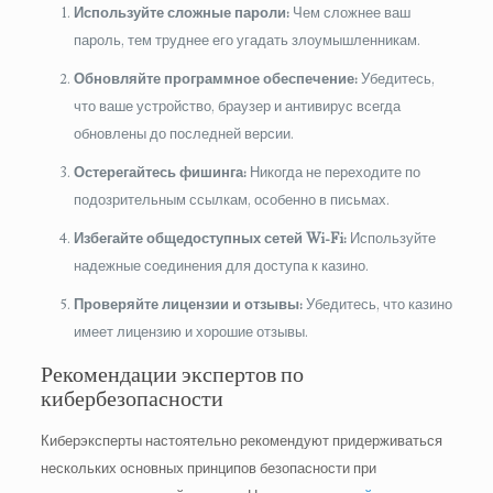
Используйте сложные пароли:
Чем сложнее ваш
пароль, тем труднее его угадать злоумышленникам.
Обновляйте программное обеспечение:
Убедитесь,
что ваше устройство, браузер и антивирус всегда
обновлены до последней версии.
Остерегайтесь фишинга:
Никогда не переходите по
подозрительным ссылкам, особенно в письмах.
Избегайте общедоступных сетей Wi-Fi:
Используйте
надежные соединения для доступа к казино.
Проверяйте лицензии и отзывы:
Убедитесь, что казино
имеет лицензию и хорошие отзывы.
Рекомендации экспертов по
кибербезопасности
Киберэксперты настоятельно рекомендуют придерживаться
нескольких основных принципов безопасности при