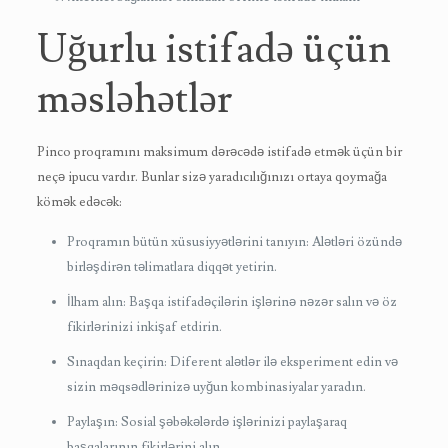
Uğurlu istifadə üçün
məsləhətlər
Pinco proqramını maksimum dərəcədə istifadə etmək üçün bir
neçə ipucu vardır. Bunlar sizə yaradıcılığınızı ortaya qoymağa
kömək edəcək:
Proqramın bütün xüsusiyyətlərini tanıyın: Alətləri özündə
birləşdirən təlimatlara diqqət yetirin.
İlham alın: Başqa istifadəçilərin işlərinə nəzər salın və öz
fikirlərinizi inkişaf etdirin.
Sınaqdan keçirin: Diferent alətlər ilə eksperiment edin və
sizin məqsədlərinizə uyğun kombinasiyalar yaradın.
Paylaşın: Sosial şəbəkələrdə işlərinizi paylaşaraq
başqalarının fikirlərini alın.