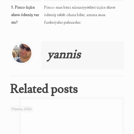
5. Pinco üçün
Pinco-nun bəzi xüsusiyyətləri üçün əlavə
əlavə ödəniş var
ödəniş tələb oluna bilər, amma əsas
mı?
funksiyalar pulsuzdur.
yannis
Related posts
19 junio, 2026