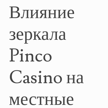
Влияние
зеркала
Pinco
Casino на
местные