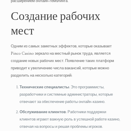
расширением онлайн-гемблинга.
Создание рабочих
мест
Одним из самых заметных эффектов, которые оказывает
Pinco Casino зеркало на местный рынок труда, является
создание новых рабочих мест. Появление таких платформ
приводит к увеличению числа вакансий, которые можно
разделить на несколько категорий:
Технические специалисты
: Это программисты,
разработчики и системные администраторы, которые
отвечают за обеспечение работы онлайн-казино.
Обслуживание клиентов
: Работники поддержки
клиентов играют важную роль в успешной работе казино,
отвечая на вопросы и решая проблемы игроков.