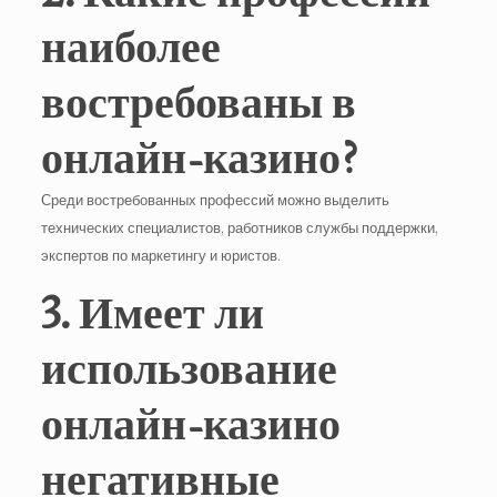
наиболее
востребованы в
онлайн-казино?
Среди востребованных профессий можно выделить
технических специалистов, работников службы поддержки,
экспертов по маркетингу и юристов.
3. Имеет ли
использование
онлайн-казино
негативные