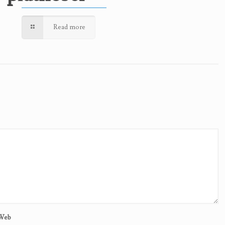
Read more
Web