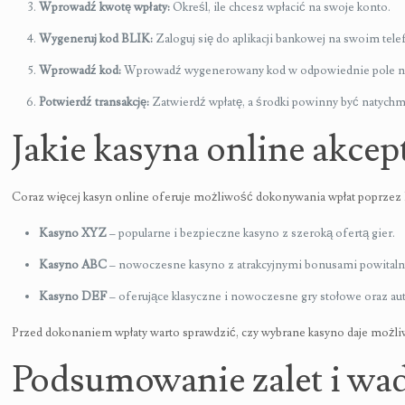
Wprowadź kwotę wpłaty:
Określ, ile chcesz wpłacić na swoje konto.
Wygeneruj kod BLIK:
Zaloguj się do aplikacji bankowej na swoim tel
Wprowadź kod:
Wprowadź wygenerowany kod w odpowiednie pole na 
Potwierdź transakcję:
Zatwierdź wpłatę, a środki powinny być natych
Jakie kasyna online akcep
Coraz więcej kasyn online oferuje możliwość dokonywania wpłat poprzez 
Kasyno XYZ
– popularne i bezpieczne kasyno z szeroką ofertą gier.
Kasyno ABC
– nowoczesne kasyno z atrakcyjnymi bonusami powital
Kasyno DEF
– oferujące klasyczne i nowoczesne gry stołowe oraz au
Przed dokonaniem wpłaty warto sprawdzić, czy wybrane kasyno daje możliwo
Podsumowanie zalet i wa