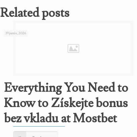
Related posts
19 junio, 2026
Everything You Need to
Know to Získejte bonus
bez vkladu at Mostbet