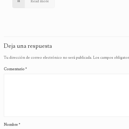
Read more
Deja una respuesta
Tu dirección de correo electrónico no será publicada.
Los campos obligato
Comentario
*
Nombre
*