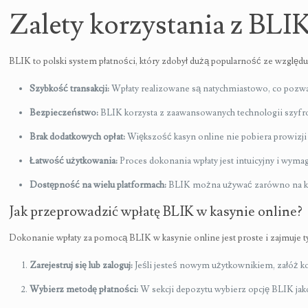
Zalety korzystania z BLI
BLIK to polski system płatności, który zdobył dużą popularność ze względu
Szybkość transakcji:
Wpłaty realizowane są natychmiastowo, co pozwal
Bezpieczeństwo:
BLIK korzysta z zaawansowanych technologii szyfro
Brak dodatkowych opłat:
Większość kasyn online nie pobiera prowizj
Łatwość użytkowania:
Proces dokonania wpłaty jest intuicyjny i wymaga
Dostępność na wielu platformach:
BLIK można używać zarówno na kom
Jak przeprowadzić wpłatę BLIK w kasynie online?
Dokonanie wpłaty za pomocą BLIK w kasynie online jest proste i zajmuje tyl
Zarejestruj się lub zaloguj:
Jeśli jesteś nowym użytkownikiem, załóż kon
Wybierz metodę płatności:
W sekcji depozytu wybierz opcję BLIK jak