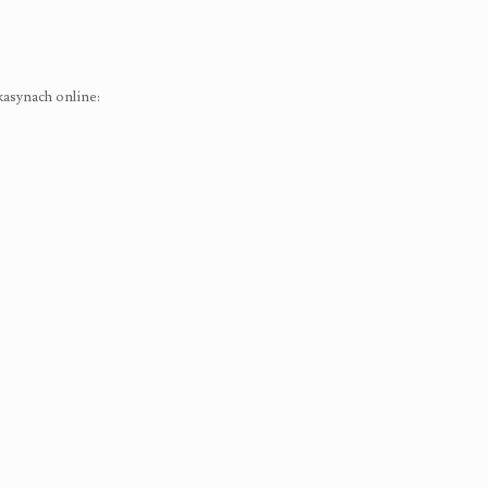
kasynach online: