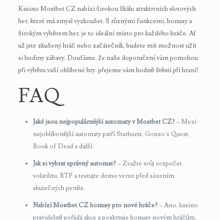
Kasino Mostbet CZ nabízí širokou škálu atraktivních slotových
her, které má smysl vyzkoušet. S různými funkcemi, bonusy a
širokým výběrem her, je to ideální místo pro každého hráče. Ať
už jste zkušený hráč nebo začátečník, budete mít možnost užít
si hodiny zábavy. Doufáme, že naše doporučení vám pomohou
při výběru vaší oblíbené hry. přejeme vám hodně štěstí při hraní!
FAQ
Jaké jsou nejpopulárnější automaty v Mostbet CZ?
– Mezi
nejoblíbenější automaty patří Starburst, Gonzo’s Quest,
Book of Dead a další.
Jak si vybrat správný automat?
– Zvažte svůj rozpočet,
volatilitu, RTP a testujte demo verze před sázením
skutečných peněz.
Nabízí Mostbet CZ bonusy pro nové hráče?
– Ano, kasino
pravidelně pořádá akce a poskytuje bonusy novým hráčům.