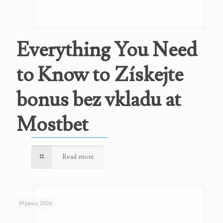
Everything You Need
to Know to Získejte
bonus bez vkladu at
Mostbet
Read more
19 junio, 2026