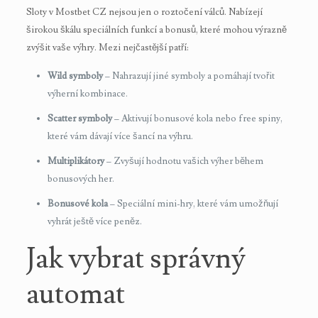
Sloty v Mostbet CZ nejsou jen o roztočení válců. Nabízejí
širokou škálu speciálních funkcí a bonusů, které mohou výrazně
zvýšit vaše výhry. Mezi nejčastější patří:
Wild symboly
– Nahrazují jiné symboly a pomáhají tvořit
výherní kombinace.
Scatter symboly
– Aktivují bonusové kola nebo free spiny,
které vám dávají více šancí na výhru.
Multiplikátory
– Zvyšují hodnotu vašich výher během
bonusových her.
Bonusové kola
– Speciální mini-hry, které vám umožňují
vyhrát ještě více peněz.
Jak vybrat správný
automat