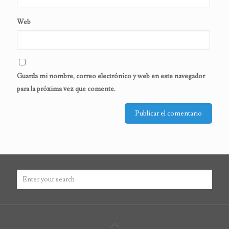
Web
Guarda mi nombre, correo electrónico y web en este navegador
para la próxima vez que comente.