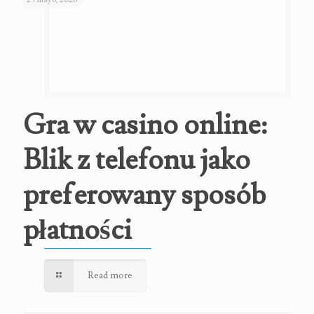
Gra w casino online:
Blik z telefonu jako
preferowany sposób
płatności
Read more